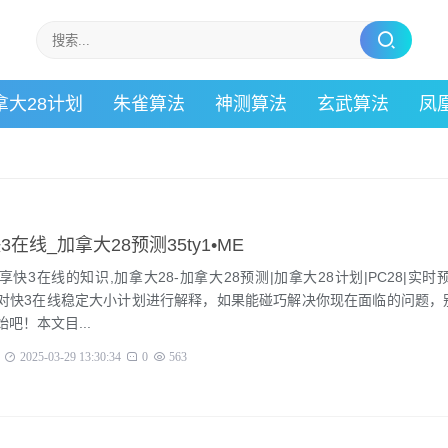
拿大28计划
朱雀算法
神测算法
玄武算法
凤
在线_加拿大28预测35ty1 •ME
快3在线的知识,加拿大28-加拿大28预测|加拿大28计划|PC28|实时
对快3在线稳定大小计划进行解释，如果能碰巧解决你现在面临的问题，
吧！本文目...
2025-03-29 13:30:34
0
563