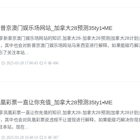
京澳门娱乐场网站_加拿大28预测35ty1 •ME
新普京澳门娱乐场网站的知识,加拿大28-加拿大28预测|加拿大28计划|P
据，其中也会对新普京澳门娱乐场网站马来西亚进行解释，如果能碰巧解
了关注本站...
2025-03-28 17:00:43
0
496
彩票一直让你充值_加拿大28预测35ty1 •ME
凤凰彩票一直让你充值的知识,加拿大28-加拿大28预测|加拿大28计划|P
据，其中也会对凤凰彩票说违规不让提现进行解释，如果能碰巧解决你现
本站，现在...
2025-03-28 16:48:14
0
367