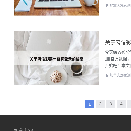
加拿大28预测
关于网信
今天给各位分享
测|官方数据
开始吧！本文目
加拿大28预测
2
3
4
1
加拿大28