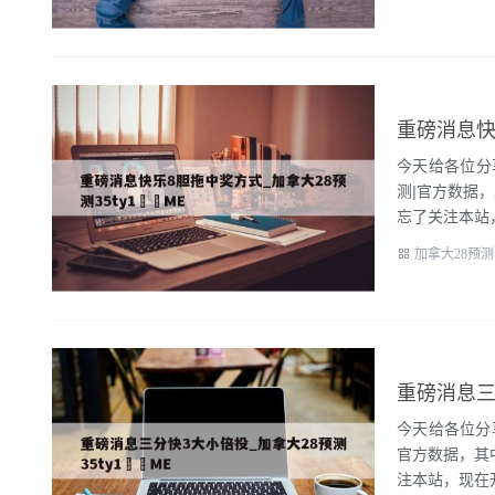
重磅消息快乐
今天给各位分享
测|官方数据
忘了关注本站，
加拿大28预测
重磅消息三分
今天给各位分享
官方数据，其
注本站，现在开