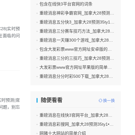
包含在线快3平台官网的词条
重磅消息神彩争霸官网_加拿大28预测35ty1 •ME
重磅消息五分快3_加拿大28预测35ty1 •ME
28|实时预
重磅消息三分赛车技巧方法_加拿大28预测35ty1 •ME
现在面临的问
重磅消息一天赚300个游戏_加拿大28预测35ty1 •ME
包含大发彩票www官方网址安卓版的词条
重磅消息三分的三技巧_加拿大28预测35ty1 •ME
大发彩票www官方网址苹果版的简单介绍
重磅消息分分时彩500下载_加拿大28预测35ty1 •ME
随便看看
实时预测|官
换一换
问题，别忘
重磅消息在线快3官网平台_加拿大28预测35ty1 •ME
重磅消息彩搜网_加拿大28预测35ty1 •ME
网赌十大网站的简单介绍