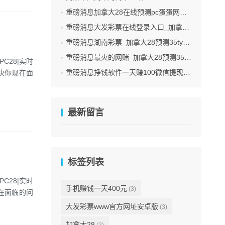
重磅消息加拿大28在线预测pc蛋蛋网站_加拿大28预测35ty1 •ME
重磅消息大发彩票在线登录入口_加拿大28预测35ty1 •ME
重磅消息湖南彩票_加拿大28预测35ty1 •ME
重磅消息最火的网赌_加拿大28预测35ty1 •ME
C28|实时
重磅消息挣钱软件一天赚100微信提现_加拿大28预测35ty1 •ME
决你现在面
最新留言
标签列表
C28|实时
手机赚钱一天400元
(3)
在面临的问
大发彩票www官方网址安卓版
(3)
加拿大28