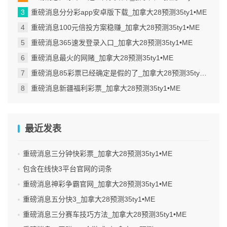
重磅消息分分彩app安卓版下载_加拿大28预测35ty1 •ME
重磅消息100元倍投方案稳赚_加拿大28预测35ty1 •ME
重磅消息365速发登录入口_加拿大28预测35ty1 •ME
重磅消息最火的网赌_加拿大28预测35ty1 •ME
重磅消息85彩票已经确定是假的了_加拿大28预测35ty1 •ME
重磅消息新疆福利彩票_加拿大28预测35ty1 •ME
最近发表
重磅消息三分钟快彩票_加拿大28预测35ty1 •ME
包含在线快3平台官网的词条
重磅消息神彩争霸官网_加拿大28预测35ty1 •ME
重磅消息五分快3_加拿大28预测35ty1 •ME
重磅消息三分赛车技巧方法_加拿大28预测35ty1 •ME