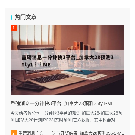
热门文章
重磅消息一分钟快3平台_加拿大28预测35ty1 •ME
今天给各位分享一分钟快3平台的知识,加拿大28-加拿大28预
测|加拿大28计划|PC28|实时预测|官方数据，其中也会对一分
钟快三彩票平...
重磅消息广东十一选五开奖结果_加拿大28预测35ty1 •ME