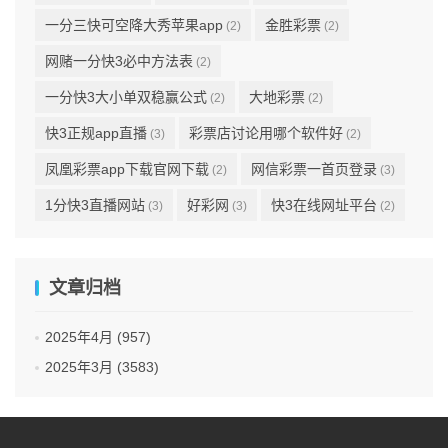
一分三快可空降大秀苹果app
金胜彩票
(2)
(2)
网赌一分快3必中方法表
(2)
一分快3大小单双稳赢公式
大地彩票
(2)
(2)
快3正规app直播
彩票店讨论用哪个软件好
(3)
(2)
凤凰彩票app下载官网下载
网信彩票一首页登录
(2)
(3)
1分快3直播网站
好彩网
快3在线网址平台
(3)
(3)
(2)
文章归档
2025年4月 (957)
2025年3月 (3583)