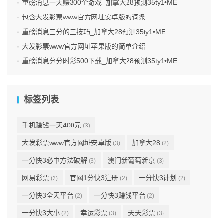
重磅消息一天赚300个游戏_加拿大28预测35ty1 •ME
包含大发彩票www官方网址安卓版的词条
重磅消息三分的三技巧_加拿大28预测35ty1 •ME
大发彩票www官方网址苹果版的简单介绍
重磅消息分分时彩500下载_加拿大28预测35ty1 •ME
标签列表
手机赚钱一天400元
(3)
大发彩票www官方网址安卓版
加拿大28
(3)
(2)
一分快3必中方法破解
澳门新葡萄新京
(3)
(3)
网易彩票
官网1分快3注册
一分快3计划
(2)
(2)
(2)
一分快3全天平台
一分快3赚钱平台
(2)
(2)
一分快3大小
幸运彩票
天天彩票
(2)
(3)
(3)