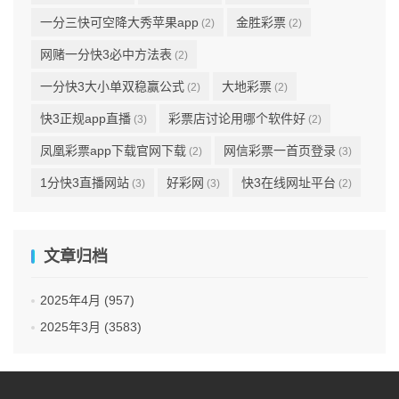
一分三快可空降大秀苹果app
金胜彩票
(2)
(2)
网赌一分快3必中方法表
(2)
一分快3大小单双稳赢公式
大地彩票
(2)
(2)
快3正规app直播
彩票店讨论用哪个软件好
(3)
(2)
凤凰彩票app下载官网下载
网信彩票一首页登录
(2)
(3)
1分快3直播网站
好彩网
快3在线网址平台
(3)
(3)
(2)
文章归档
2025年4月 (957)
2025年3月 (3583)