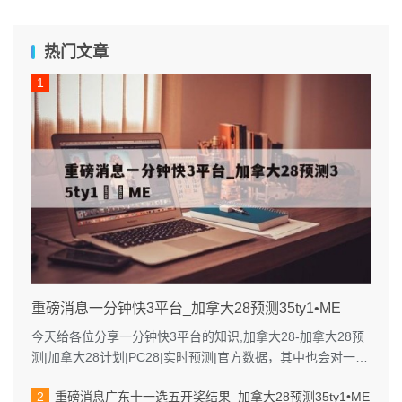
热门文章
重磅消息一分钟快3平台_加拿大28预测35ty1 •ME
今天给各位分享一分钟快3平台的知识,加拿大28-加拿大28预
测|加拿大28计划|PC28|实时预测|官方数据，其中也会对一分
钟快三彩票平...
重磅消息广东十一选五开奖结果_加拿大28预测35ty1 •ME