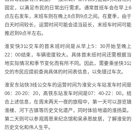
固定，以满足市民的日常出行需求。通常首班车会在早上6
点左右发车，末班车则在晚上8点到9点之间。在夏季，由于
白天时间较长，运营时间可能会适当延长，末班车时间可能
推迟到9点半左右。
淮安快3公交车的首末班时间是从早上5：30开始至晚上
22：00结束，车辆密度较大。具体首末班时间还需根据当
地实际情况和季节变化而有所不同。因此，需要乘坐快3公
交的市民应提前查询具体的时间表信息，以免错过车次。
淮安东站快3线公交车的运营时间为淮安火车站发车时间是
06：20-20：20，高铁东站发车时间是07：40-22：00。结
合上述信息，在周末两天一夜的旅程中，第一天可以游览镇
淮楼、河下古镇等历史文化遗产，同时体验地道的淮扬菜。
第二天则可以参观周恩来纪念馆和吴承恩故居，了解淮安的
历史文化和伟人生平。