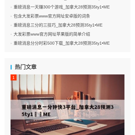
重磅消息一天赚300个游戏_加拿大28预测35ty1 •ME
包含大发彩票www官方网址安卓版的词条
重磅消息三分的三技巧_加拿大28预测35ty1 •ME
大发彩票www官方网址苹果版的简单介绍
重磅消息分分时彩500下载_加拿大28预测35ty1 •ME
热门文章