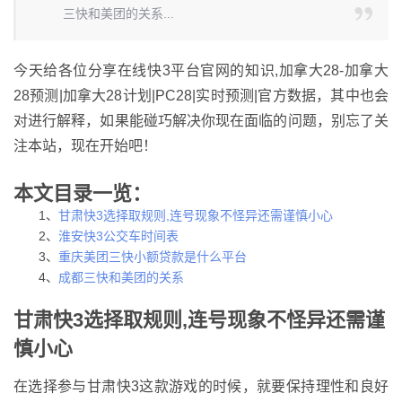
三快和美团的关系...
今天给各位分享在线快3平台官网的知识,加拿大28-加拿大
28预测|加拿大28计划|PC28|实时预测|官方数据，其中也会
对进行解释，如果能碰巧解决你现在面临的问题，别忘了关
注本站，现在开始吧！
本文目录一览：
1、
甘肃快3选择取规则,连号现象不怪异还需谨慎小心
2、
淮安快3公交车时间表
3、
重庆美团三快小额贷款是什么平台
4、
成都三快和美团的关系
甘肃快3选择取规则,连号现象不怪异还需谨
慎小心
在选择参与甘肃快3这款游戏的时候，就要保持理性和良好