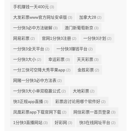
手机赚钱一天400元
(3)
大发彩票www官方网址安卓版
加拿大28
(3)
(2)
一分快3必中方法破解
澳门新葡萄新京
(3)
(3)
网易彩票
官网1分快3注册
一分快3计划
(2)
(2)
(2)
一分快3全天平台
一分快3赚钱平台
(2)
(2)
一分快3大小
幸运彩票
天天彩票
(2)
(3)
(3)
一分三快可空降大秀苹果app
金胜彩票
(2)
(2)
网赌一分快3必中方法表
(2)
一分快3大小单双稳赢公式
大地彩票
(2)
(2)
快3正规app直播
彩票店讨论用哪个软件好
(3)
(2)
凤凰彩票app下载官网下载
网信彩票一首页登录
(2)
(3)
1分快3直播网站
好彩网
快3在线网址平台
(3)
(3)
(2)