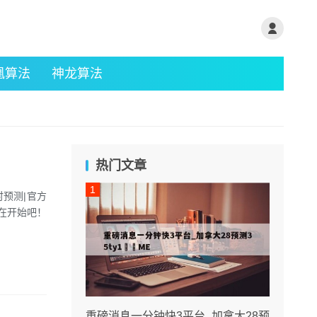
凰算法
神龙算法
热门文章
时预测|官方
在开始吧！
重磅消息一分钟快3平台_加拿大28预