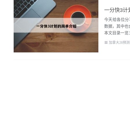
一分快3计
今天给各位分享
数据，其中也
本文目录一览： 
加拿大28预测