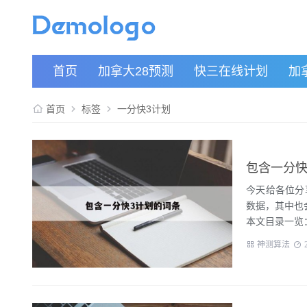
首页
加拿大28预测
快三在线计划
加
首页
标签
一分快3计划
包含一分快
今天给各位分享
数据，其中也
本文目录一览： 
神测算法