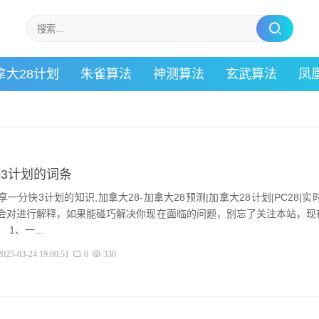
拿大28计划
朱雀算法
神测算法
玄武算法
凤
3计划的词条
一分快3计划的知识,加拿大28-加拿大28预测|加拿大28计划|PC28|实
会对进行解释，如果能碰巧解决你现在面临的问题，别忘了关注本站，现
1、一...
2025-03-24 19:00:51
0
330