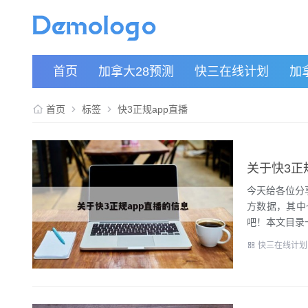
首页
加拿大28预测
快三在线计划
加
首页
标签
快3正规app直播
关于快3正
今天给各位分享
方数据，其中
吧！本文目录一览
快三在线计划