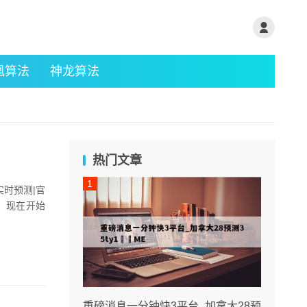
凰算法
神龙算法
热门文章
实时预测|官
，现在开始
重磅消息一分钟快3平台_加拿大28预