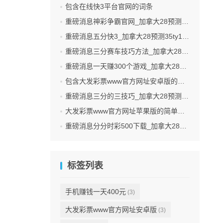
包含在线快3平台官网的词条
重磅消息神彩争霸官网_加拿大28预测35ty1 •ME
重磅消息五分快3_加拿大28预测35ty1 •ME
重磅消息三分赛车技巧方法_加拿大28预测35ty1 •ME
重磅消息一天赚300个游戏_加拿大28预测35ty1 •ME
包含大发彩票www官方网址安卓版的词条
重磅消息三分的三技巧_加拿大28预测35ty1 •ME
大发彩票www官方网址苹果版的简单介绍
重磅消息分分时彩500下载_加拿大28预测35ty1 •ME
标签列表
手机赚钱一天400元
(3)
大发彩票www官方网址安卓版
(3)