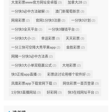
大发彩票www官方网址安卓版
加拿大28
(3)
(2)
一分快3必中方法破解
澳门新葡萄新京
(3)
(3)
网易彩票
官网1分快3注册
一分快3计划
(2)
(2)
(2)
一分快3全天平台
一分快3赚钱平台
(2)
(2)
一分快3大小
幸运彩票
天天彩票
(2)
(3)
(3)
一分三快可空降大秀苹果app
金胜彩票
(2)
(2)
网赌一分快3必中方法表
(2)
一分快3大小单双稳赢公式
大地彩票
(2)
(2)
快3正规app直播
彩票店讨论用哪个软件好
(3)
(2)
凤凰彩票app下载官网下载
网信彩票一首页登录
(2)
(3)
1分快3直播网站
好彩网
快3在线网址平台
(3)
(3)
(2)