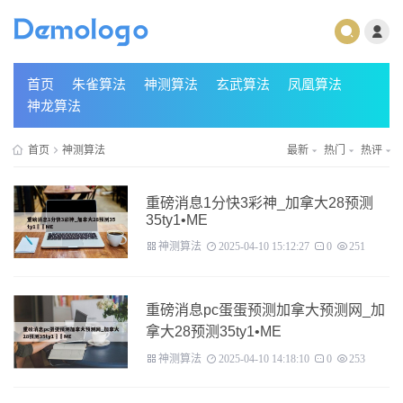
首页
朱雀算法
神测算法
玄武算法
凤凰算法
神龙算法
首页
神测算法
最新
热门
热评
重磅消息1分快3彩神_加拿大28预测
35ty1 •ME
神测算法
2025-04-10 15:12:27
0
251
重磅消息pc蛋蛋预测加拿大预测网_加
拿大28预测35ty1 •ME
神测算法
2025-04-10 14:18:10
0
253