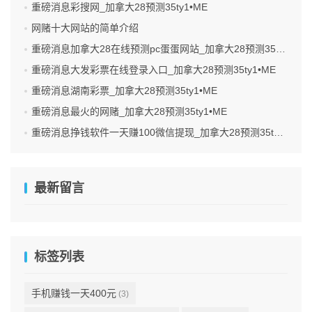
重磅消息彩搜网_加拿大28预测35ty1 •ME
网赌十大网站的简单介绍
重磅消息加拿大28在线预测pc蛋蛋网站_加拿大28预测35ty1 •ME
重磅消息大发彩票在线登录入口_加拿大28预测35ty1 •ME
重磅消息湖南彩票_加拿大28预测35ty1 •ME
重磅消息最火的网赌_加拿大28预测35ty1 •ME
重磅消息挣钱软件一天赚100微信提现_加拿大28预测35ty1 •ME
最新留言
标签列表
手机赚钱一天400元
(3)