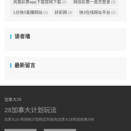
凤凰彩票app下载官网下载
网信彩票一首页登录
(2)
(3)
1分快3直播网站
好彩网
快3在线网址平台
(3)
(3)
(2)
读者墙
最新留言
加拿大28
28加拿大计划玩法
加拿大28-预测网|计划网|实时查询|加拿大28预测|结果分析