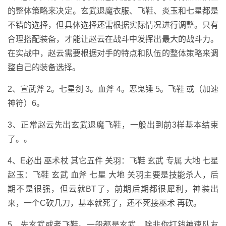
的整体策略来决定。玄武退魔衣服、飞鞋、炎玉和七星都是
不错的选择，但具体选择还需根据实际情况进行调整。只有
合理搭配装备，才能让赵云在战斗中发挥出最大的战斗力。
在实战中，赵云需要根据对手的特点和队伍的整体策略来调
整自己的装备选择。
2、宣武斧 2。七星剑 3。血斧 4。恶鬼锤 5。飞鞋 或（加速
神符）6。
3、正常赵云先出玄武退魔飞鞋，一般出到前3样基本结束
了。。
4、E必出 巫术杖 其它五件 关羽：飞鞋 玄武 专属 大地 七星
赵玉：飞鞋 玄武 血斧 七星 大地 关羽主要是技能杀人，后
期不是很强，但云就BT了，前期后期都很犀利，神装出
来，一个C砍几刀，基本就死了，还不死接巫术 再砍。
5、先玄武或者飞鞋。一般都是玄武，除非你打钱神速队友