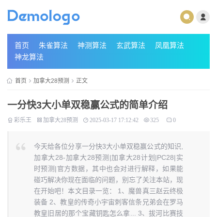
首页
朱雀算法
神测算法
玄武算法
凤凰算法
神龙算法
首页
加拿大28预测
正文
一分快3大小单双稳赢公式的简单介绍
彩乐王
加拿大28预测
2025-03-17 17:12:42
325
0
今天给各位分享一分快3大小单双稳赢公式的知识,
加拿大28-加拿大28预测|加拿大28计划|PC28|实
时预测|官方数据，其中也会对进行解释，如果能
碰巧解决你现在面临的问题，别忘了关注本站，现
在开始吧！本文目录一览： 1、魔兽真三赵云终极
装备 2、教皇的传奇小宇宙刺客信条兄弟会在罗马
教皇旧居的那个宝藏钥匙怎么拿... 3、拔河比赛技