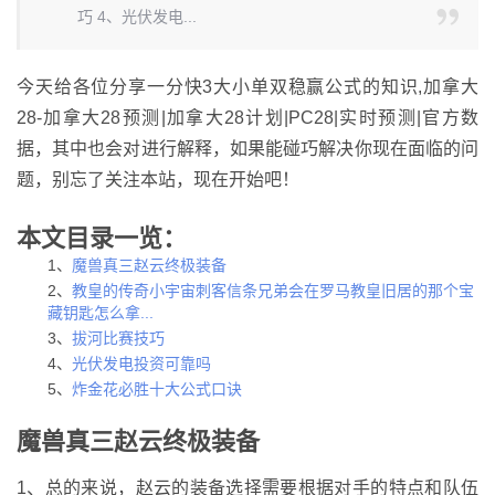
巧 4、光伏发电...
今天给各位分享一分快3大小单双稳赢公式的知识,加拿大
28-加拿大28预测|加拿大28计划|PC28|实时预测|官方数
据，其中也会对进行解释，如果能碰巧解决你现在面临的问
题，别忘了关注本站，现在开始吧！
本文目录一览：
1、
魔兽真三赵云终极装备
2、
教皇的传奇小宇宙刺客信条兄弟会在罗马教皇旧居的那个宝
藏钥匙怎么拿...
3、
拔河比赛技巧
4、
光伏发电投资可靠吗
5、
炸金花必胜十大公式口诀
魔兽真三赵云终极装备
1、总的来说，赵云的装备选择需要根据对手的特点和队伍