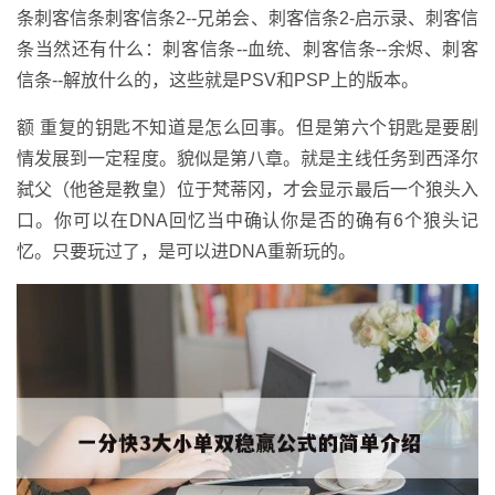
条刺客信条刺客信条2--兄弟会、刺客信条2-启示录、刺客信
条当然还有什么：刺客信条--血统、刺客信条--余烬、刺客
信条--解放什么的，这些就是PSV和PSP上的版本。
额 重复的钥匙不知道是怎么回事。但是第六个钥匙是要剧
情发展到一定程度。貌似是第八章。就是主线任务到西泽尔
弑父（他爸是教皇）位于梵蒂冈，才会显示最后一个狼头入
口。你可以在DNA回忆当中确认你是否的确有6个狼头记
忆。只要玩过了，是可以进DNA重新玩的。