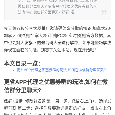
览： 1、更省APP代理之优惠券群的玩法,如何在
微信群分里聊天? 更省APP代理之优惠券群的玩
法,如何在微信群分里聊天? 建群+邀...
今天给各位分享大发推广邀请码怎么获取的知识,加拿大28-
加拿大28预测|加拿大28计划|PC28|实时预测|官方数据，其
中也会对大发旗下的邀请码大全进行解释，如果能碰巧解决
你现在面临的问题，别忘了关注本站，现在开始吧！
本文目录一览：
1、
更省APP代理之优惠券群的玩法,如何在微信群分里聊天?
更省APP代理之优惠券群的玩法,如何在微
信群分里聊天?
建群+邀请+修改群名步骤： 第一步：微信右上角+，选择发
起群聊 第二步：选择你想要邀请进群的好友，点击右上角