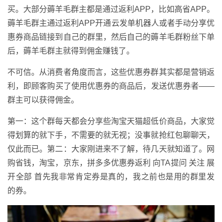
买。大部分薅羊毛群主都是通过返利APP，比如高省APP。
薅羊毛群主通过返利APP开通云发单机器人或者手动分享优
惠券商品链接到自己的群里，然后自己的薅羊毛群粉丝下单
后，薅羊毛群主就得到佣金赚钱了。
不可信。从消费者角度而言，这些优惠券群其实都是营销返
利，即顾客购买了使用优惠券的商品后，发送优惠券者——
群主可以获得佣金。
第一：这个群每天都会分享些淘宝天猫超低价商品，大家觉
得划算的就下手，不需要的就无视；没事就抢红包聊聊天，
仅此而已。第二：大家刚进来不了解，待几天就知道了。网
购省钱，淘宝，京东，拼多多优惠券返利 向TA提问 关注 展
开全部 首先我非常肯定券是真的，我之前也是用的群里发
的券。