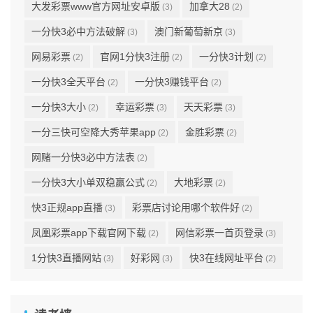
大发彩票www官方网址安卓版
加拿大28
(3)
(2)
一分快3必中方法破解
澳门新葡萄新京
(3)
(3)
网易彩票
官网1分快3注册
一分快3计划
(2)
(2)
(2)
一分快3全天平台
一分快3赚钱平台
(2)
(2)
一分快3大小
幸运彩票
天天彩票
(2)
(3)
(3)
一分三快可空降大秀苹果app
金胜彩票
(2)
(2)
网赌一分快3必中方法表
(2)
一分快3大小单双稳赢公式
大地彩票
(2)
(2)
快3正规app直播
彩票店讨论用哪个软件好
(3)
(2)
凤凰彩票app下载官网下载
网信彩票一首页登录
(2)
(3)
1分快3直播网站
好彩网
快3在线网址平台
(3)
(3)
(2)