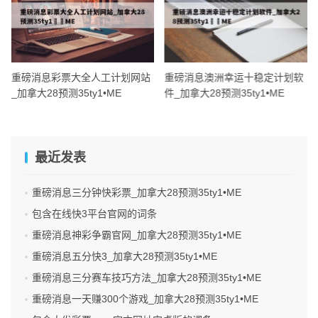
重磅消息彩票大全人工计划网站
重磅消息澳洲幸运十稳定计划软
_加拿大28预测35ty1 •ME
件_加拿大28预测35ty1 •ME
最近发表
重磅消息三分钟快彩票_加拿大28预测35ty1 •ME
包含在线快3平台官网的词条
重磅消息神彩争霸官网_加拿大28预测35ty1 •ME
重磅消息五分快3_加拿大28预测35ty1 •ME
重磅消息三分赛车技巧方法_加拿大28预测35ty1 •ME
重磅消息一天赚300个游戏_加拿大28预测35ty1 •ME