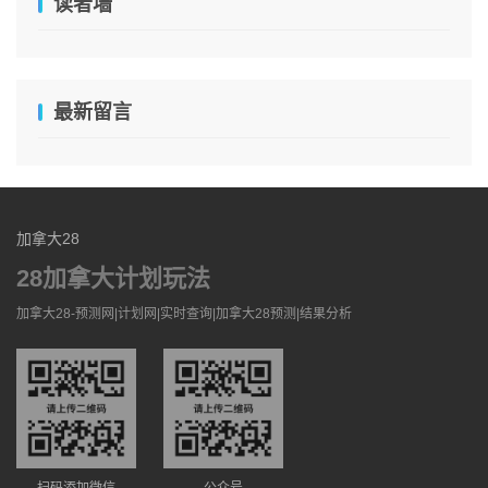
读者墙
最新留言
加拿大28
28加拿大计划玩法
加拿大28-预测网|计划网|实时查询|加拿大28预测|结果分析
扫码添加微信
公众号