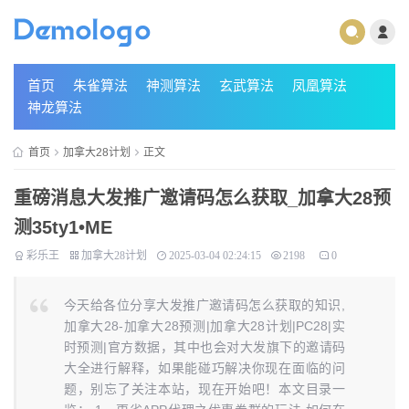
首页
朱雀算法
神测算法
玄武算法
凤凰算法
神龙算法
首页
加拿大28计划
正文
重磅消息大发推广邀请码怎么获取_加拿大28预
测35ty1 •ME
彩乐王
加拿大28计划
2025-03-04 02:24:15
2198
0
今天给各位分享大发推广邀请码怎么获取的知识,
加拿大28-加拿大28预测|加拿大28计划|PC28|实
时预测|官方数据，其中也会对大发旗下的邀请码
大全进行解释，如果能碰巧解决你现在面临的问
题，别忘了关注本站，现在开始吧！本文目录一