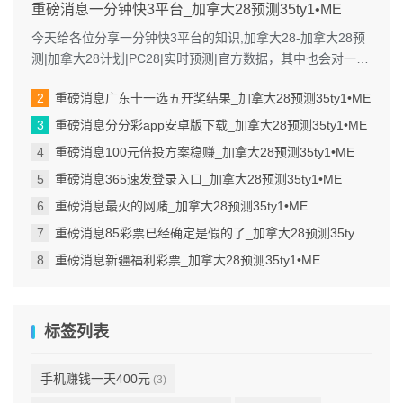
重磅消息一分钟快3平台_加拿大28预测35ty1 •ME
今天给各位分享一分钟快3平台的知识,加拿大28-加拿大28预
测|加拿大28计划|PC28|实时预测|官方数据，其中也会对一分
钟快三彩票平...
重磅消息广东十一选五开奖结果_加拿大28预测35ty1 •ME
重磅消息分分彩app安卓版下载_加拿大28预测35ty1 •ME
重磅消息100元倍投方案稳赚_加拿大28预测35ty1 •ME
重磅消息365速发登录入口_加拿大28预测35ty1 •ME
重磅消息最火的网赌_加拿大28预测35ty1 •ME
重磅消息85彩票已经确定是假的了_加拿大28预测35ty1 •ME
重磅消息新疆福利彩票_加拿大28预测35ty1 •ME
标签列表
手机赚钱一天400元
(3)