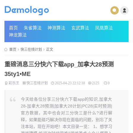
首页
朱雀算法
神测算法
玄武算法
凤凰算法
神龙算法
首页
快三在线计划
正文
重磅消息三分快六下载app_加拿大28预测
35ty1 •ME
彩乐王
快三在线计划
2025-04-23 22:12:10
2125
0
今天给各位分享三分快六下载app的知识,加拿大
28-加拿大28预测|加拿大28计划|PC28|实时预测|
官方数据，其中也会对三分快三是什么?进行解
释，如果能碰巧解决你现在面临的问题，别忘了关
注本站，现在开始吧！本文目录一览： 1、想学习