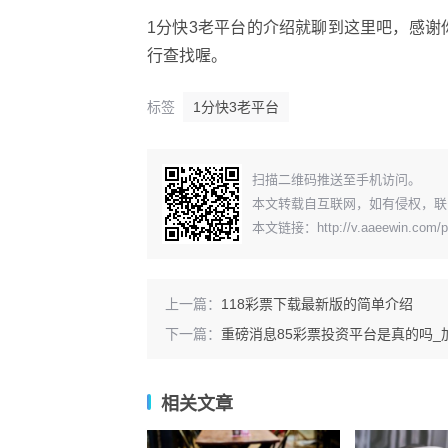
1分快3老平台的介绍就聊到这里吧，感谢
行查找喔。
标签
1分快3老平台
​扫描二维码推送至手机访问。
本文转载自互联网，如有侵权，联
本文链接：
http://v.aaeewin.com/
上一篇：
118彩票下载最新版的简单介绍
下一篇：
重磅消息85彩票投资平台是真的吗_加拿大
相关文章