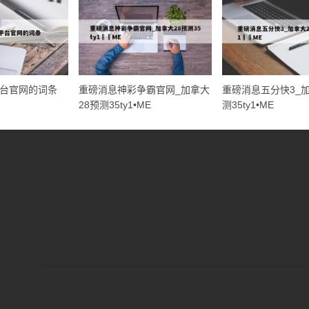
平台官网的词条
重磅消息神彩争霸官网_加拿大
重磅消息五分快3_加
28预测35ty1 •ME
测35ty1 •ME