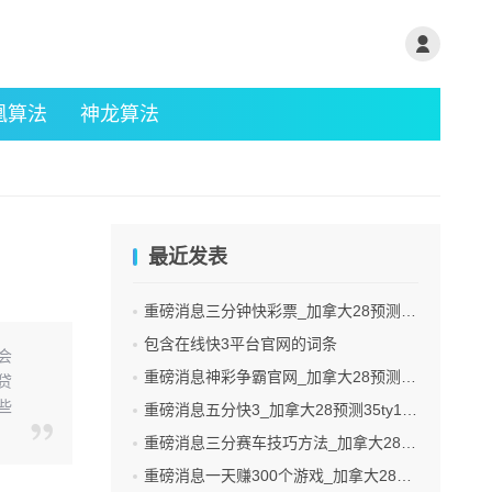
凰算法
神龙算法
最近发表
重磅消息三分钟快彩票_加拿大28预测35ty1 •ME
包含在线快3平台官网的词条
会
重磅消息神彩争霸官网_加拿大28预测35ty1 •ME
贷
些
重磅消息五分快3_加拿大28预测35ty1 •ME
重磅消息三分赛车技巧方法_加拿大28预测35ty1 •ME
重磅消息一天赚300个游戏_加拿大28预测35ty1 •ME