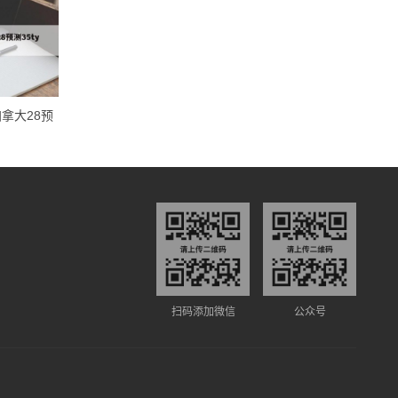
拿大28预
重磅消息三分赛车技巧方法_加
重磅消息一天赚300个游
拿大28预测35ty1 •ME
拿大28预测35ty1 •ME
扫码添加微信
公众号