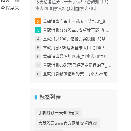
今天给各位分享一分钟快3平台的知识,加
安全程度来
拿大28-加拿大28预测|加拿大28计
划|PC28|实时预测|官方数据，其中也会对
重磅消息广东十一选五开奖结果_加拿大28预测35ty1 •ME
一分钟快三彩票平...
重磅消息分分彩app安卓版下载_加拿大28预测35ty1 •ME
重磅消息100元倍投方案稳赚_加拿大28预测35ty1 •ME
重磅消息365速发登录入口_加拿大28预测35ty1 •ME
重磅消息最火的网赌_加拿大28预测35ty1 •ME
重磅消息85彩票已经确定是假的了_加拿大28预测35ty1 •ME
重磅消息新疆福利彩票_加拿大28预测35ty1 •ME
标签列表
手机赚钱一天400元
(3)
大发彩票www官方网址安卓版
(3)