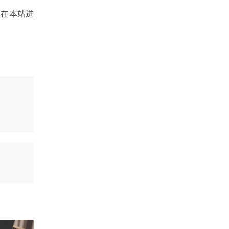
了在本站进