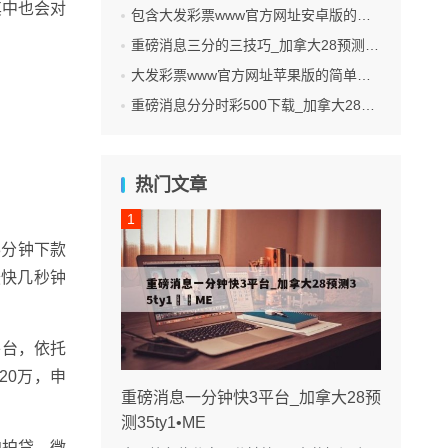
其中也会对
包含大发彩票www官方网址安卓版的词条
重磅消息三分的三技巧_加拿大28预测35ty1 •ME
大发彩票www官方网址苹果版的简单介绍
重磅消息分分时彩500下载_加拿大28预测35ty1 •ME
热门文章
3分钟下款
最快几秒钟
平台，依托
20万，申
重磅消息一分钟快3平台_加拿大28预
测35ty1 •ME
拍拍贷，微