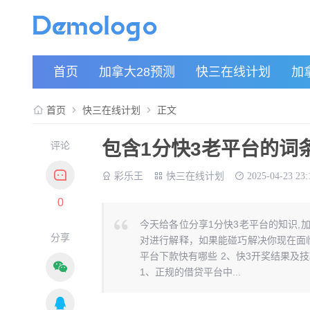
首页
加拿大28预测
快三在线计划
加
首页
快三在线计划
正文
包含1分快3老平台的词
评论
彩乐王
快三在线计划
2025-04-23 23:
0
今天给各位分享1分快3老平台的知识,加拿
分享
对进行解释，如果能碰巧解决你现在面
平台下款快有哪些 2、快3开奖结果及
1、正规的借贷平台中...