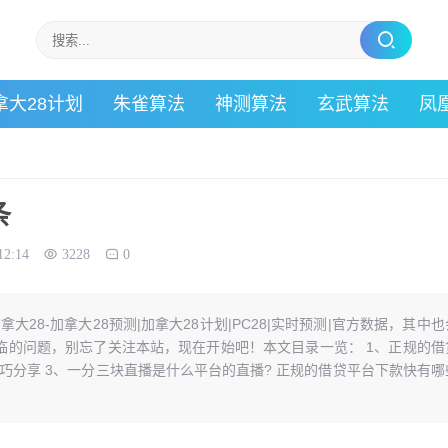
拿大28计划
朱雀算法
神测算法
玄武算法
凤
条
12:14
3228
0
大28-加拿大28预测|加拿大28计划|PC28|实时预测|官方数据，其中也
临的问题，别忘了关注本站，现在开始吧！本文目录一览： 1、正规的借
技巧分享 3、一分三块直播是什么平台的直播? 正规的借贷平台下款快有哪