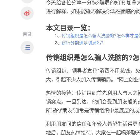
今天给各位分享一分快3骗局的知识,加拿大2
进行解释，如果能碰巧解决你现在面临的
本文目录一览：
目录
1、
传销组织是怎么骗人洗脑的?怎么样才是
2、
建行分期通是骗局吗?
传销组织是怎么骗人洗脑的?怎
传销组织、领导者宣称“消费不用花钱，免费购
大，引起不少人加入传销骗局。 “网上创业
热情的接待：传销组织首先利用人与人之
销窝点。一旦到达，他们会受到朋友般的
所谓的“朋友”通常是传销组织中最底层的
利用朋友间的信任和年轻人希望生活得更
地后，朋友热情接待，大家在一起喝茶聊