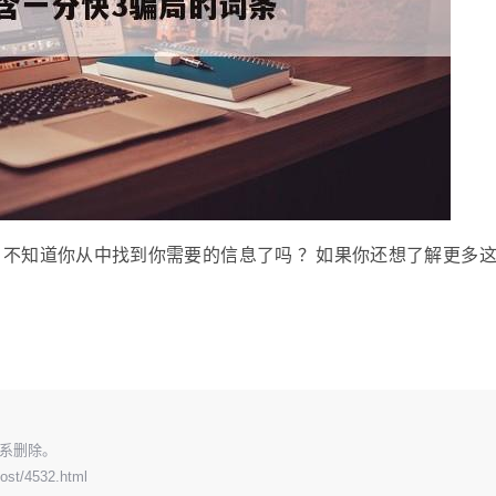
，不知道你从中找到你需要的信息了吗 ？如果你还想了解更多
系删除。
post/4532.html