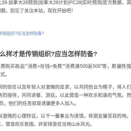
8-加拿大28预测|加拿大28计划|PC28|实时预测|官方数据，
问题，别忘了关注本站，现在开始吧！
传销组织?应当怎样防备?
么样才是传销组织?应当怎样防备?
买商品”“消费=存钱=免费”“消费满500返500”等，欺骗性
”式。
间的信任以及年轻人对激情的追求，以共同创业为幌子，将人
热烈接待，共同进餐、游玩，以此营造一种欢乐和谐的气氛。
成员，他们的任务就是诱骗更多人加入。
有激情的心理特征，以干一番事业为诱饵，将朋友骗至目的地
天，营造欢乐氛围，并安排游览当地山水风光。