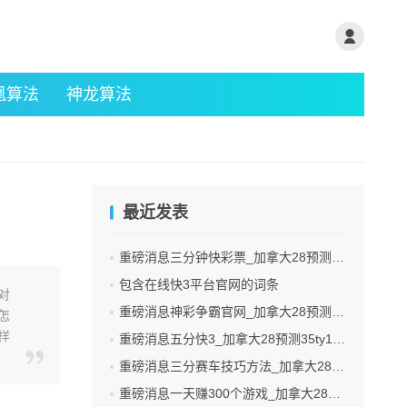
凰算法
神龙算法
最近发表
重磅消息三分钟快彩票_加拿大28预测35ty1 •ME
包含在线快3平台官网的词条
对
重磅消息神彩争霸官网_加拿大28预测35ty1 •ME
怎
样
重磅消息五分快3_加拿大28预测35ty1 •ME
重磅消息三分赛车技巧方法_加拿大28预测35ty1 •ME
重磅消息一天赚300个游戏_加拿大28预测35ty1 •ME