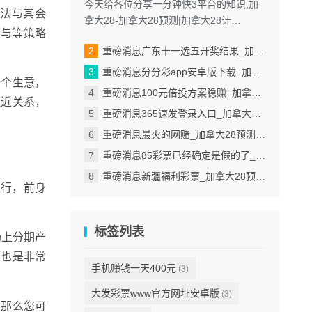
今天给各位分享一分钟快3平台的知识,加
法与其会
拿大28-加拿大28预测|加拿大28计
参与等策略
划|PC28|实时预测|官方数据，其中也会对
重磅消息广东十一选五开奖结果_加拿大28预测35ty1 •ME
一分钟快三彩票平...
重磅消息分分彩app安卓版下载_加拿大28预测35ty1 •ME
一个生意，
重磅消息100元倍投方案稳赚_加拿大28预测35ty1 •ME
拉近关系，
重磅消息365速发登录入口_加拿大28预测35ty1 •ME
重磅消息最火的网赌_加拿大28预测35ty1 •ME
重磅消息85彩票已经确定是假的了_加拿大28预测35ty1 •ME
重磅消息新疆福利彩票_加拿大28预测35ty1 •ME
银行，前身
标签列表
场上分期产
息也是非常
手机赚钱一天400元
(3)
大发彩票www官方网址安卓版
(3)
，那么您可