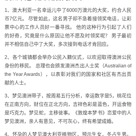
1、澳大利亚一名幸运儿中了6000万澳元的大奖，约合人民
币7亿元。 尽管如此，这名男子却不急着接领奖电话，让彩
票中心的工作人员好一番寻找。 他的这种行为引起了人们
的好奇，究竟是什么原因让他不愿及时领奖呢？ 男子最初
并不相信自己中了大奖，多次接到电话才肯回应。
2、各个城镇都会举办公民入籍仪式，以欢迎取得澳洲公民
身份的移民。 总理也会颁发澳洲杰出人士奖（Australian of
the Year Awards），以表彰对我们的国家和社区有杰出贡
献的人士。
3、梦见澳洲带子，按周易五行分析，幸运数字是5，桃花位
在正南方向，财位在正北方向，吉祥色彩是蓝色，开运食物
是巧克力。梦见蛇，主移徙事。《敦煌本梦书》恋爱中的人
梦见澳洲，亲人有意见，不可灰心，终有希望成婚。
4、怀孕的人梦见澳大利亚植物区，预示生女，冬占生男。