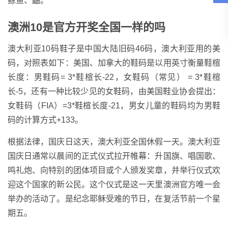
鲸鱼、鼬。
澳洲10是官方开奖全国一样的吗
澳大利亚10码鞋子是中国大陆旧码46码，澳大利亚用的美
码，对照表如下：美国、加拿大的鞋码是以用英寸衡量鞋楦
长度：男鞋码= 3*鞋楦长-22，女鞋码（常见） = 3*鞋楦
长-5，还有一种比较少见的女鞋码，由美国鞋业协会提出：
女鞋码（FIA）=3*鞋楦长度-21，男女儿童的鞋码均为男鞋
码的计算方式+133。
根据法律，国庆日这天，澳大利亚全国休假一天。澳大利亚
国庆日通常以晨间的正式仪式拉开帷幕：升国旗、唱国歌、
鸣礼炮、向特别的团体项目或个人颁发奖章，并举行仪式欢
迎这个国家的新公民。这个仪式是这一天里澳洲官方唯一会
举办的活动了。是纪念耶稣受难的节日，在复活节前一个星
期五。