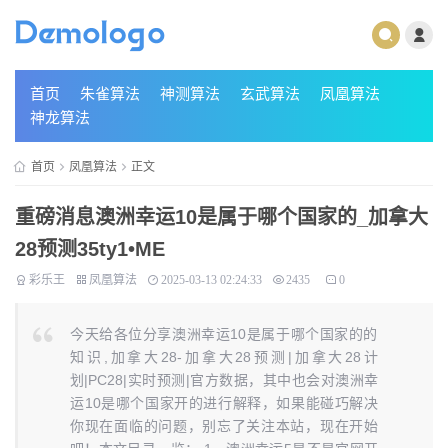
首页
朱雀算法
神测算法
玄武算法
凤凰算法
神龙算法
首页
凤凰算法
正文
重磅消息澳洲幸运10是属于哪个国家的_加拿大
28预测35ty1 •ME
彩乐王
凤凰算法
2025-03-13 02:24:33
2435
0
今天给各位分享澳洲幸运10是属于哪个国家的的
知识,加拿大28-加拿大28预测|加拿大28计
划|PC28|实时预测|官方数据，其中也会对澳洲幸
运10是哪个国家开的进行解释，如果能碰巧解决
你现在面临的问题，别忘了关注本站，现在开始