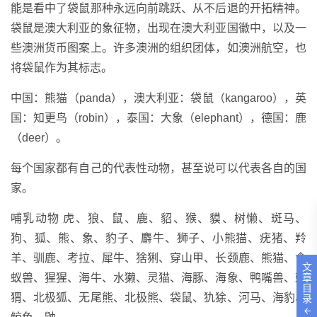
能是看中了袋鼠那种永远向前跳跃、从不后退的开拓精神。
袋鼠是澳大利亚的象征物，出现在澳大利亚国徽中，以及一
些澳洲货币图案上。许多澳洲的组织团体，如澳洲航空，也
将袋鼠作为其标志。
中国：熊猫（panda），澳大利亚：袋鼠（kangaroo），英
国：知更鸟（robin），泰国：大象（elephant），德国：鹿
（deer）。
每个国家都有自己的代表性动物，甚至说可以代表各自的国
家。
哺乳动物 虎、狼、鼠、鹿、貂、猴、貘、树懒、斑马、
狗、狐、熊、象、豹子、麝牛、狮子、小熊猫、疣猪、羚
羊、驯鹿、考拉、犀牛、猞猁、穿山甲、长颈鹿、熊猫、食
文
蚁兽、猩猩、海牛、水獭、灵猫、海豚、海象、鸭嘴兽、刺
章
目
猬、北极狐、无尾熊、北极熊、袋鼠、犰狳、河马、海豹、
录