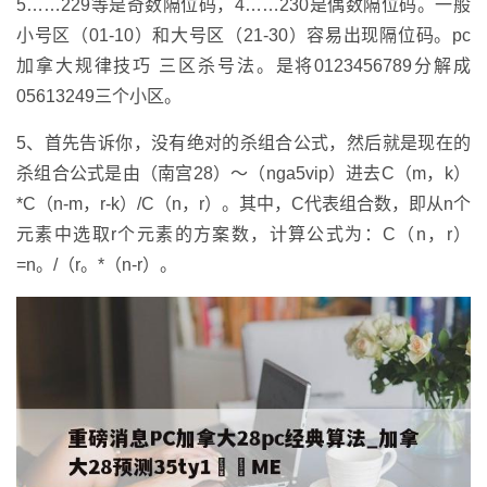
5……229等是奇数隔位码，4……230是偶数隔位码。一般
小号区（01-10）和大号区（21-30）容易出现隔位码。pc
加拿大规律技巧 三区杀号法。是将0123456789分解成
05613249三个小区。
5、首先告诉你，没有绝对的杀组合公式，然后就是现在的
杀组合公式是由（南宫28）～（nga5vip）进去C（m，k）
*C（n-m，r-k）/C（n，r）。其中，C代表组合数，即从n个
元素中选取r个元素的方案数，计算公式为：C（n，r）
=n。/（r。*（n-r）。