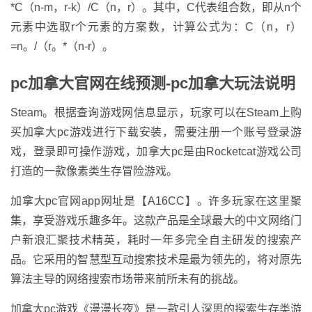
*C（n-m，r-k）/C（n，r）。其中，C代表组合数，即从n个
元素中选取r个元素的方案数，计算公式为：C（n，r）
=n。/（r。*（n-r）。
pc加拿大官网在线预测-pc加拿大玩法说明
Steam。根据查询游戏网信息显示，玩家可以在Steam上购
买加拿大pc游戏进行下载安装，需要注册一个账号登录游
戏，登录即可操作游戏，加拿大pc是由Rocketcat游戏公司
打造的一款像素类生存冒险游戏。
加拿大pc官网app网址是【A16CC】。许多玩家在这里聚
集，享受游戏乐趣多年。这款产品是全球最大的中文网络门
户新浪汇聚技术精英，耗时一年多完全自主研发的搜索产
品。它采用的智慧型互动搜索技术是最为领先的，将对原先
算法主导的网络搜索市场带来前所未有的挑战。
加拿大pc游戏《漫漫长夜》是一款引人深思的探索生存类游