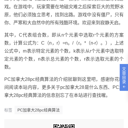
戏。在游戏中，玩家需要在地磁灾难之后探索巨大的荒野冰
原，他们必须独立思考，找到出路。游戏中没有僵尸，只有
你、严寒和大自然中的所有残酷环境。欢迎来到寂静天启。
其中，C代表组合数，即从n个元素中选取r个元素的方案
数，计算公式为：C（n，r）=n。/（r。*（n-r）。），上述
公式中，m表示特定元素的个数，k表示从r个元素中选取特
定元素的个数，n表示总元素的个数，r表示选取元素的个
数。
文
章
目
PC加拿大28pc经典算法的介绍就聊到这里吧，感谢你花时
录
间阅读本站内容，更多关于pc加拿大28是什么东西、PC加
拿大28pc经典算法的信息别忘了在本站进行查找喔。
标签
PC加拿大28pc经典算法