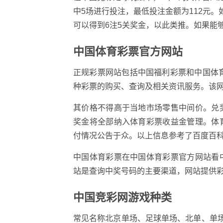
中5场进行投注，最低投注金额为112元
可以得到6注5关奖金，以此类推。如果能够
中国体育彩票官方网站
正规彩票网站包括中国福利彩票和中国体
种彩票的购买、查询及相关资讯服务。该
其价格不得高于当地市场零售中间价。兑
奖金将全部纳入体育彩票收益金管理。体
付情况公告于众。以上信息参考了百度百科
中国体育彩票在中国体育彩票官方网站看
站是查询中奖号码的主要渠道，网站提供
中国竞彩网游戏种类
常见名称北京单场、足球单场、北单、单场