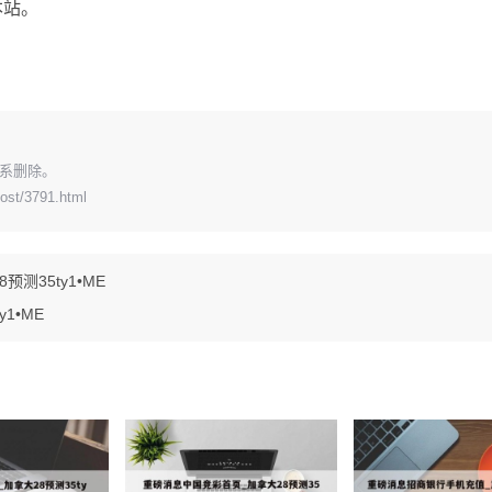
本站。
系删除。
post/3791.html
35ty1 •ME
 •ME