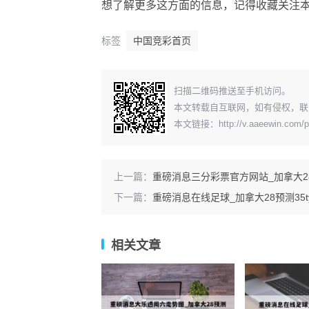
想了解更多这方面的信息，记得收藏关注
标签
中国竞彩首页
​扫描二维码推送至手机访问。
本文转载自互联网，如有侵权，联
本文链接：
http://v.aaeewin.com/
上一篇：
重磅消息三分彩票官方网站_加拿大28预测
下一篇：
重磅消息在线足球_加拿大28预测35ty1
相关文章