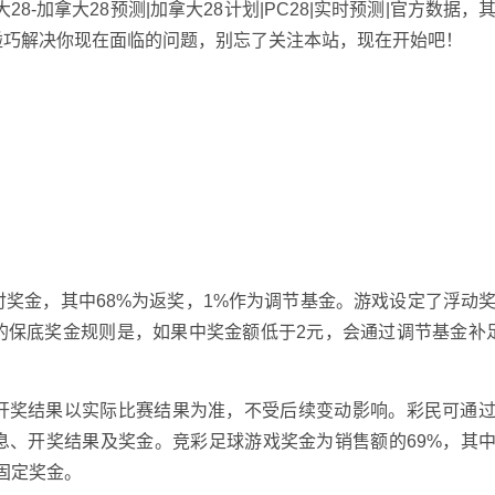
8-加拿大28预测|加拿大28计划|PC28|实时预测|官方数据，
碰巧解决你现在面临的问题，别忘了关注本站，现在开始吧！
付奖金，其中68%为返奖，1%作为调节基金。游戏设定了浮动
的保底奖金规则是，如果中奖金额低于2元，会通过调节基金补
开奖结果以实际比赛结果为准，不受后续变动影响。彩民可通
、开奖结果及奖金。竞彩足球游戏奖金为销售额的69%，其中
固定奖金。