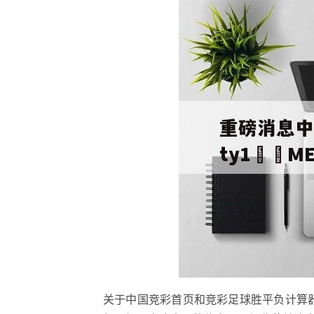
关于中国竞彩首页和竞彩足球胜平负计算