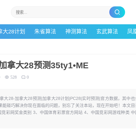
拿大28计划
朱雀算法
神测算法
玄武算法
凤
大28预测35ty1 •ME
0
528
0
28-加拿大28预测|加拿大28计划|PC28|实时预测|官方数据，其中也
果能碰巧解决你现在面临的问题，别忘了关注本站，现在开始吧！本文目
国竞彩网奖金类别 3、中国体育彩票官方网站 4、中国竞彩网游戏种类 中