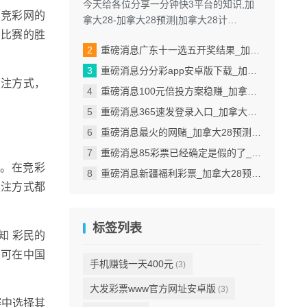
今天给各位分享一分钟快3平台的知识,加
国竞彩网的
拿大28-加拿大28预测|加拿大28计
场比赛的胜
划|PC28|实时预测|官方数据，其中也会对
重磅消息广东十一选五开奖结果_加拿大28预测35ty1 •ME
一分钟快三彩票平...
重磅消息分分彩app安卓版下载_加拿大28预测35ty1 •ME
投注方式，
重磅消息100元倍投方案稳赚_加拿大28预测35ty1 •ME
重磅消息365速发登录入口_加拿大28预测35ty1 •ME
重磅消息最火的网赌_加拿大28预测35ty1 •ME
重磅消息85彩票已经确定是假的了_加拿大28预测35ty1 •ME
。在竞彩
重磅消息新疆福利彩票_加拿大28预测35ty1 •ME
投注方式都
标签列表
知 彩民的
民可在中国
手机赚钱一天400元
(3)
大发彩票www官方网址安卓版
(3)
赛中选择其