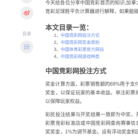
今天给各位分享中国竞彩首页的知识,加拿大2
竞彩足球胜平负计算器进行解释，如果能
本文目录一览：
目录
1、
中国竞彩网投注方式
2、
中国竞彩网奖金类别
3、
中国体育彩票官方网站
4、
中国竞彩网游戏种类
中国竞彩网投注方式
奖金计算方面，彩票销售额的69%用于支
奖金，以保证玩家的基本收益。单注彩票
以保障玩家权益。
彩民投注结果与开奖结果一致即为中奖，
彩票竞彩标准店或中国竞彩网查询赛事信息
奖奖金，1%为调节基金。设有浮动奖金和