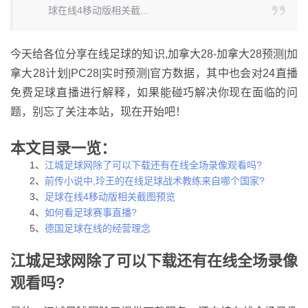
球在线4移动版相关截...
今天给各位分享在线足球的知识,加拿大28-加拿大28预测|加
拿大28计划|PC28|实时预测|官方数据，其中也会对24直播
免费足球直播进行解释，如果能碰巧解决你现在面临的问
题，别忘了关注本站，现在开始吧！
本文目录一览：
1、
江城足球网除了可以下载还有在线全场录像观看吗?
2、
前传小说中,玲王的在线足球战术教练来自哪个国家?
3、
足球在线4移动版相关截图预览
4、
如何看足球赛事直播?
5、
德国足球在线的经营理念
江城足球网除了可以下载还有在线全场录像
观看吗?