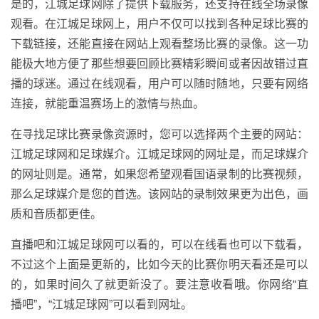
是的，江城足球网除了提供下载服务，还支持在线全场录像
观看。在江城足球网上，用户不仅可以找到各种足球比赛的
下载链接，还能直接在网站上观看整场比赛的录像。这一功
能极大地方便了那些想要回顾比赛精彩瞬间或者因故错过直
播的球迷。通过在线观看，用户可以随时随地，只要有网络
连接，就能重温赛场上的激情与热血。
在寻找足球比赛录像资源时，您可以选择两个主要的网站：
江城足球网和足球媒介。江城足球网的网址是，而足球媒介
的网址则是。通常，如果您希望观看国语录制的比赛视频，
那么足球媒介是您的首选。该网站的录制效果更为出色，画
质和音质都更佳。
直播吧和江城足球网可以看的，可以在线看也可以下载看，
不过这个上面是更新的，比如今天的比赛你明天看还是可以
的，如果时间久了就更新没了。要注意收看哦。你网络“直
播吧”，“江城足球网”可以看到网址。