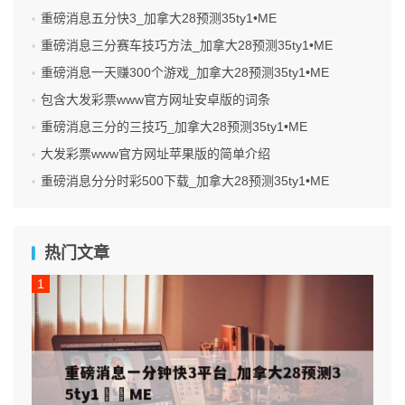
重磅消息五分快3_加拿大28预测35ty1 •ME
重磅消息三分赛车技巧方法_加拿大28预测35ty1 •ME
重磅消息一天赚300个游戏_加拿大28预测35ty1 •ME
包含大发彩票www官方网址安卓版的词条
重磅消息三分的三技巧_加拿大28预测35ty1 •ME
大发彩票www官方网址苹果版的简单介绍
重磅消息分分时彩500下载_加拿大28预测35ty1 •ME
热门文章