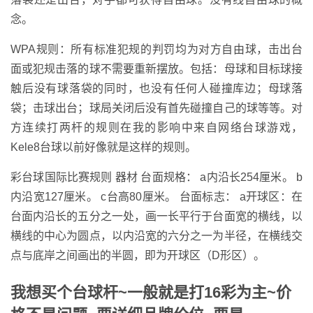
念。
WPA规则：所有标准犯规的判罚均为对方自由球，击出台
面或犯规击落的球不需要重新摆放。包括：母球和目标球接
触后没有球落袋的同时，也没有任何人碰撞库边；母球落
袋；击球出台；球局关闭后没有首先碰撞自己的球等等。对
方连续打两杆的规则在我的影响中来自网络台球游戏，
Kele8台球以前好像就是这样的规则。
彩台球国际比赛规则 器材 台面规格： a内沿长254厘米。 b
内沿宽127厘米。 c台高80厘米。 台面标志： a开球区：在
台面内沿长的五分之一处，画一长平行于台面宽的横线，以
横线的中心为圆点，以内沿宽的六分之一为半径，在横线交
点与底岸之间画出的半圆，即为开球区（D形区）。
我想买个台球杆~一般就是打16彩为主~价