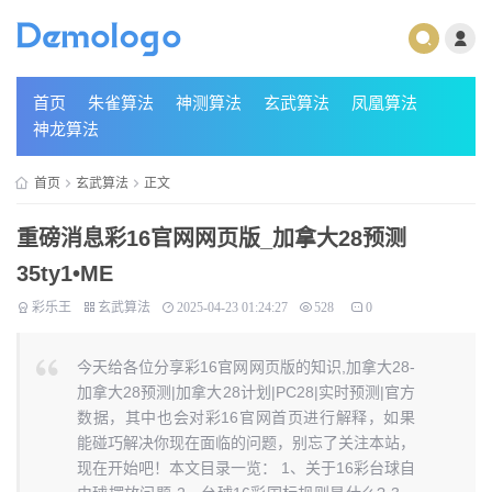
首页
朱雀算法
神测算法
玄武算法
凤凰算法
神龙算法
首页
玄武算法
正文
重磅消息彩16官网网页版_加拿大28预测
35ty1 •ME
彩乐王
玄武算法
2025-04-23 01:24:27
528
0
今天给各位分享彩16官网网页版的知识,加拿大28-
加拿大28预测|加拿大28计划|PC28|实时预测|官方
数据，其中也会对彩16官网首页进行解释，如果
能碰巧解决你现在面临的问题，别忘了关注本站，
现在开始吧！本文目录一览： 1、关于16彩台球自