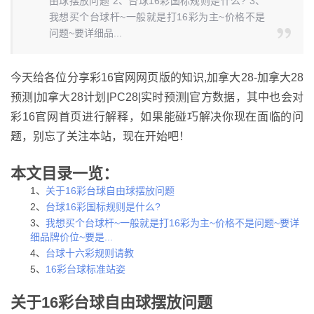
由球摆放问题 2、台球16彩国标规则是什么? 3、
我想买个台球杆~一般就是打16彩为主~价格不是
问题~要详细品...
今天给各位分享彩16官网网页版的知识,加拿大28-加拿大28
预测|加拿大28计划|PC28|实时预测|官方数据，其中也会对
彩16官网首页进行解释，如果能碰巧解决你现在面临的问
题，别忘了关注本站，现在开始吧！
本文目录一览：
1、
关于16彩台球自由球摆放问题
2、
台球16彩国标规则是什么?
3、
我想买个台球杆~一般就是打16彩为主~价格不是问题~要详
细品牌价位~要是...
4、
台球十六彩规则请教
5、
16彩台球标准站姿
关于16彩台球自由球摆放问题