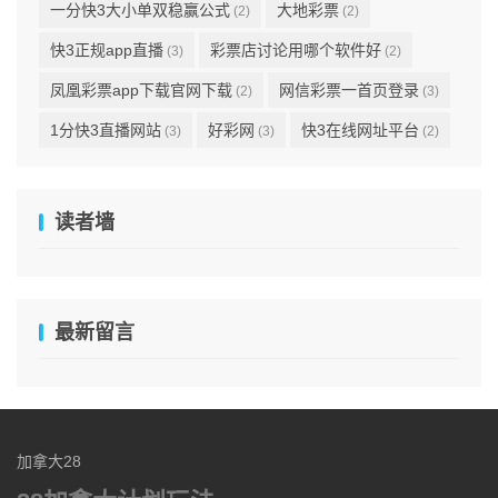
一分快3大小单双稳赢公式
大地彩票
(2)
(2)
快3正规app直播
彩票店讨论用哪个软件好
(3)
(2)
凤凰彩票app下载官网下载
网信彩票一首页登录
(2)
(3)
1分快3直播网站
好彩网
快3在线网址平台
(3)
(3)
(2)
读者墙
最新留言
加拿大28