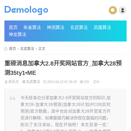
首页
朱雀算法
神测算法
玄武算法
凤凰算法
神龙算法
首页
玄武算法
正文
重磅消息加拿大2.8开奖网站官方_加拿大28预
测35ty1 •ME
彩乐王
玄武算法
2025-04-23 01:36:19
529
0
今天给各位分享加拿大2.8开奖网站官方的知识,加
拿大28-加拿大28预测|加拿大28计划|PC28|实时
预测|官方数据，其中也会对加拿大28开奖官方开
奖进行解释，如果能碰巧解决你现在面临的问题，
别忘了关注本站，现在开始吧！本文目录一览：