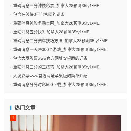
重磅消息三分钟快彩票_加拿大28预测35ty1 •ME
包含在线快3平台官网的词条
重磅消息神彩争霸官网_加拿大28预测35ty1 •ME
重磅消息五分快3_加拿大28预测35ty1 •ME
重磅消息三分赛车技巧方法_加拿大28预测35ty1 •ME
重磅消息一天赚300个游戏_加拿大28预测35ty1 •ME
包含大发彩票www官方网址安卓版的词条
重磅消息三分的三技巧_加拿大28预测35ty1 •ME
大发彩票www官方网址苹果版的简单介绍
重磅消息分分时彩500下载_加拿大28预测35ty1 •ME
热门文章