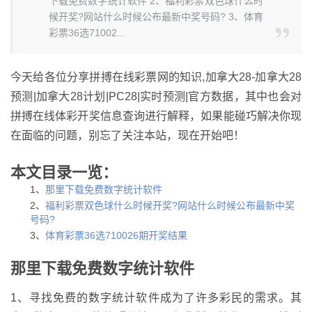
下载免费数字统计软件 2、福利彩票双色球什么时
候开奖?网站什么时候公布最新中奖号码? 3、体育
彩票36选71002...
今天给各位分享拼搏在线彩票网的知识,加拿大28-加拿大28
预测|加拿大28计划|PC28|实时预测|官方数据，其中也会对
拼搏在线体彩开奖信息查询进行解释，如果能碰巧解决你现
在面临的问题，别忘了关注本站，现在开始吧！
本文目录一览：
1、
那里下载免费数字统计软件
2、
福利彩票双色球什么时候开奖?网站什么时候公布最新中奖
号码?
3、
体育彩票36选710026期开奖结果
那里下载免费数字统计软件
1、寻找免费的数字统计软件成为了许多彩民的需求。其