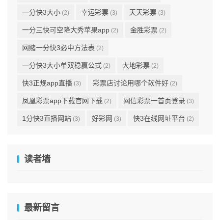
一分快3大小
幸运彩票
天天彩票
(2)
(3)
(3)
一分三快可空降大秀苹果app
金胜彩票
(2)
(2)
网赌一分快3必中方法表
(2)
一分快3大小单双稳赢公式
大地彩票
(2)
(2)
快3正规app直播
彩票店讨论用哪个软件好
(3)
(2)
凤凰彩票app下载官网下载
网信彩票一首页登录
(2)
(3)
1分快3直播网站
好彩网
快3在线网址平台
(3)
(3)
(2)
读者墙
最新留言