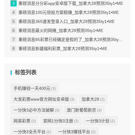
重磅消息分分彩app安卓版下载_加拿大28预测35ty1 •ME
重磅消息100元倍投方案稳赚_加拿大28预测35ty1 •ME
重磅消息365速发登录入口_加拿大28预测35ty1 •ME
重磅消息最火的网赌_加拿大28预测35ty1 •ME
重磅消息85彩票已经确定是假的了_加拿大28预测35ty1 •ME
重磅消息新疆福利彩票_加拿大28预测35ty1 •ME
标签列表
手机赚钱一天400元
(3)
大发彩票www官方网址安卓版
加拿大28
(3)
(2)
一分快3必中方法破解
澳门新葡萄新京
(3)
(3)
网易彩票
官网1分快3注册
一分快3计划
(2)
(2)
(2)
一分快3全天平台
一分快3赚钱平台
(2)
(2)