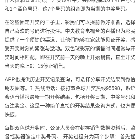
作人员和公证人员。 开奖过程中，会随机抽取6个红色号码
和1个蓝色号码，这7个号码的组合即为当期的中奖号码。
在这些固定开奖的日子里，彩民们可以提前做好准备，选择
自己喜欢的号码进行投注。中央教育电视台的直播也为彩民
提供了一个便捷的渠道，让他们能够在家就能见证开奖，感
受开奖时刻的紧张与激动。双色球彩票的销售时间通常与开
奖时间相匹配，即在开奖前一天的晚上开始销售，直至开奖
当天的晚上9：15停止销售。
APP也提供历史开奖记录查询，可选择分享开奖结果到微信
朋友圈等。？热线电话：拨打双色球开奖热线95598，系统
会语音播报最新一期开奖结果，包括开奖日期、中奖号码和
每注奖金。这是一种简单直接的开奖结果查询方式，也方便
快捷。
每期双色球开奖时，公证人员会在封存销售数据资料后，监
督摇奖器确定中奖号码。 开奖过程分为两个步骤：首先摇