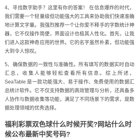
4、寻找数字助手？这里有你的答案！ 在信息爆炸的时代，
我们需要一个轻量级但功能强大的工具来协助我们快速准确
地计算文字量。我强烈推荐一个让你爱不释手的字数统计神
器，它不仅操作简便，界面设计也极其人性化。首先，让我
们进入这款神奇应用的世界。它的名字虽然朴素，但功能强
大到令人惊叹。
5、确保数据的一致性与准确性。所有填写的数据实时自动
汇总，收集人能够轻松查看所有信息。综上所述，
SeaTable 是一款功能强大、易于操作、免费使用的数据汇
总统计软件。它不仅支持数据的高效管理与分析，还具备多
人协作与数据收集等功能，满足了不同场景下的需求，是数
据处理领域的优秀选择。
福利彩票双色球什么时候开奖?网站什么时
候公布最新中奖号码?