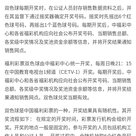
双色球每期开奖时，在公证人员封存销售数据资料之后，并
在其监督下通过摇奖器确定开奖号码。摇奖时先摇出6个红
色球号码，再摇出1个蓝色球号码。每期开奖后，中福彩中
心和各省福彩机构应向社会公布开奖号码、当期销售总额、
各奖级中奖情况及奖池资金余额等信息，并将开奖结果通知
销售网点。
福利彩票双色球由中福彩中心统一开奖，每周日晚21：15
在中国教育电视台1频道（CETV-1）开奖。每期开奖后，中
福彩中心和各省福彩机构应向社会公布开奖号码、当期销售
总额、各奖级中奖情况及奖池资金余额等信息，并将开奖结
果通知销售网点。双色球兑奖当期有效。
双色球是中国福利彩票的一种，开奖结果具有随机性。其开
奖流程如下： 在规定的开奖时间，彩票发行机构会组织开
奖。开奖的地点一般是固定的，参与开奖的人员包括机构工