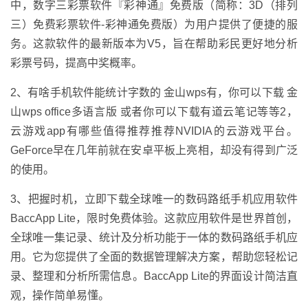
中，数字三彩票软件『彩神通』免费版（简称：3D（排列
三）免费彩票软件-彩神通免费版）为用户提供了便捷的服
务。这款软件的最新版本为V5，旨在帮助彩民更好地分析
彩票号码，提高中奖概率。
2、有啥手机软件能统计字数的 金山wps有，你可以下载 金
山wps office多语言版 或者你可以下载有道云笔记等等2，
云游戏app有哪些值得推荐推荐NVIDIA的云游戏平台。
GeForce早在几年前就在安卓平板上亮相，却没有得到广泛
的使用。
3、把握时机，立即下载全球唯一的数码路纸手机应用软件
BaccApp Lite，限时免费体验。这款应用软件是世界首创，
全球唯一集记录、统计及分析功能于一体的数码路纸手机应
用。它为您提供了全面的数据管理解决方案，帮助您轻松记
录、整理和分析所需信息。BaccApp Lite的界面设计简洁直
观，操作简单易懂。